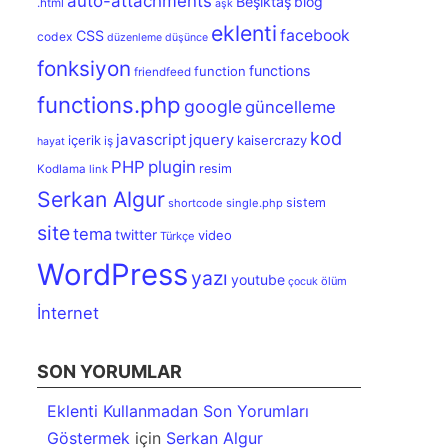
auto-attachments
Beşiktaş
blog
.html
aşk
eklenti
facebook
CSS
codex
düzenleme
düşünce
fonksiyon
functions
function
friendfeed
functions.php
google
güncelleme
kod
javascript
jquery
içerik
kaisercrazy
iş
hayat
PHP
plugin
resim
Kodlama
link
Serkan Algur
sistem
shortcode
single.php
site
tema
twitter
video
Türkçe
WordPress
yazı
youtube
ölüm
çocuk
İnternet
SON YORUMLAR
Eklenti Kullanmadan Son Yorumları
Göstermek
için
Serkan Algur