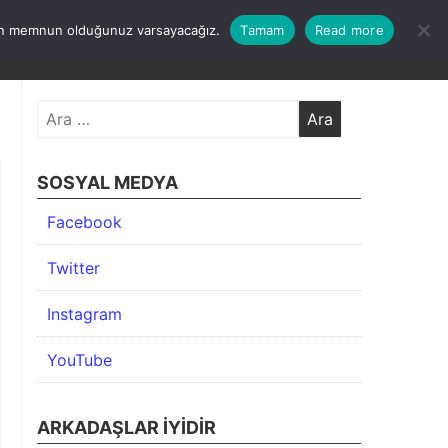
undan memnun olduğunuz varsayacağız.
Tamam
Read more
KIMDA
KATEGORİLER
İLETİŞİM
ARŞİV
Arama:
SOSYAL MEDYA
Facebook
Twitter
Instagram
YouTube
ARKADAŞLAR İYIDIR