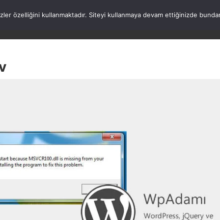
rezler özelliğini kullanmaktadır. Siteyi kullanmaya devam ettiğinizde b
ANASAYFA
WORDPRESS
ATATÜRK
HAK
v