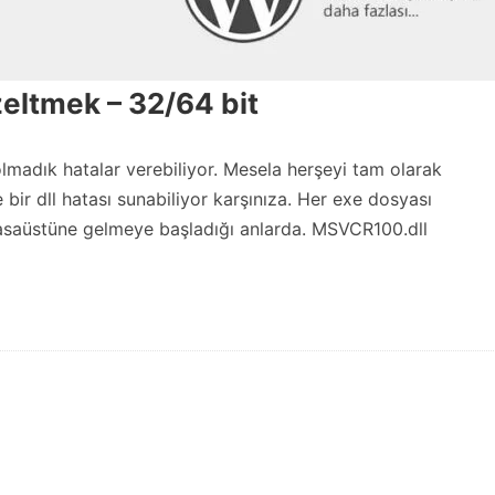
eltmek – 32/64 bit
madık hatalar verebiliyor. Mesela herşeyi tam olarak
bir dll hatası sunabiliyor karşınıza. Her exe dosyası
asaüstüne gelmeye başladığı anlarda. MSVCR100.dll