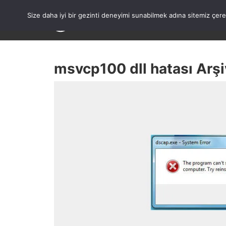
Skip
to
Size daha iyi bir gezinti deneyimi sunabilmek adına sitemiz çe
content
msvcp100 dll hatası Arşi