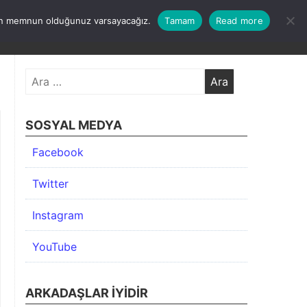
undan memnun olduğunuz varsayacağız.
Tamam
Read more
KIMDA
KATEGORİLER
İLETİŞİM
ARŞİV
Arama:
SOSYAL MEDYA
Facebook
Twitter
Instagram
YouTube
ARKADAŞLAR İYIDIR