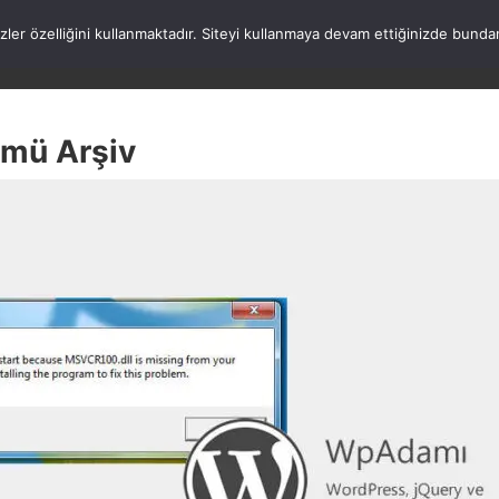
rezler özelliğini kullanmaktadır. Siteyi kullanmaya devam ettiğinizde b
ANASAYFA
WORDPRESS
ATATÜRK
HAK
ümü Arşiv