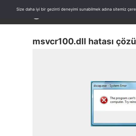
Skip
to
Size daha iyi bir gezinti deneyimi sunabilmek adına sitemiz çe
content
msvcr100.dll hatası çöz