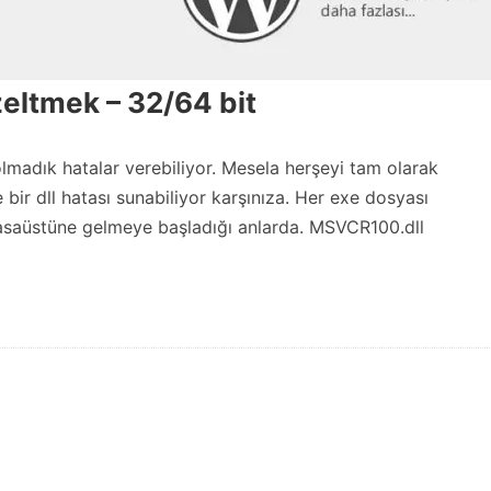
eltmek – 32/64 bit
madık hatalar verebiliyor. Mesela herşeyi tam olarak
bir dll hatası sunabiliyor karşınıza. Her exe dosyası
asaüstüne gelmeye başladığı anlarda. MSVCR100.dll