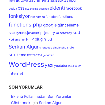
auto-attachments
Beşiktaş
blog
.html
aşk
eklenti
facebook
CSS
codex
düzenleme
düşünce
fonksiyon
functions
function
friendfeed
functions.php
google
güncelleme
kod
javascript
jquery
içerik
kaisercrazy
iş
hayat
PHP
plugin
resim
Kodlama
link
Serkan Algur
sistem
shortcode
single.php
site
tema
twitter
video
Türkçe
WordPress
yazı
youtube
ölüm
çocuk
İnternet
SON YORUMLAR
Eklenti Kullanmadan Son Yorumları
Göstermek
için
Serkan Algur