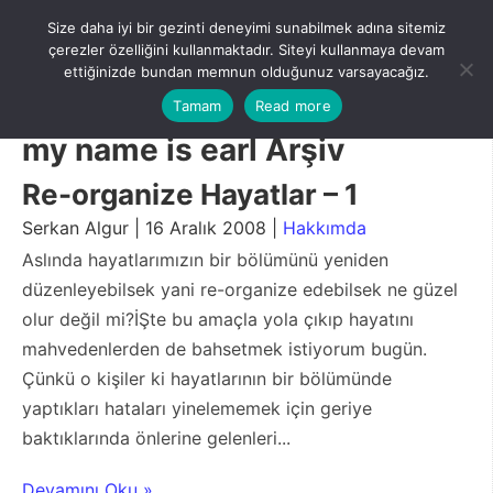
Skip
Size daha iyi bir gezinti deneyimi sunabilmek adına sitemiz
to
Menu
çerezler özelliğini kullanmaktadır. Siteyi kullanmaya devam
content
ettiğinizde bundan memnun olduğunuz varsayacağız.
Tamam
Read more
my name is earl Arşiv
Re-organize Hayatlar – 1
Serkan Algur | 16 Aralık 2008 |
Hakkımda
Aslında hayatlarımızın bir bölümünü yeniden
düzenleyebilsek yani re-organize edebilsek ne güzel
olur değil mi?İŞte bu amaçla yola çıkıp hayatını
mahvedenlerden de bahsetmek istiyorum bugün.
Çünkü o kişiler ki hayatlarının bir bölümünde
yaptıkları hataları yinelememek için geriye
baktıklarında önlerine gelenleri...
Devamını Oku »