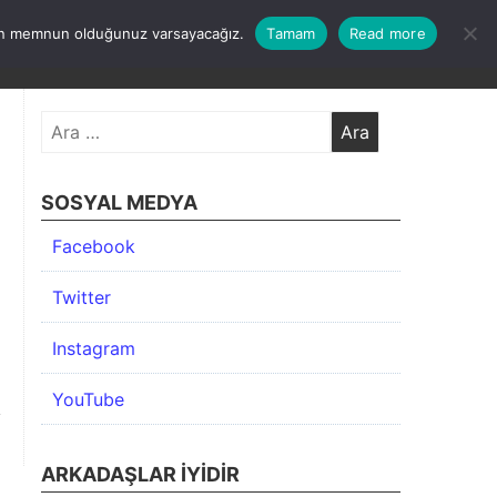
undan memnun olduğunuz varsayacağız.
Tamam
Read more
KIMDA
KATEGORİLER
İLETİŞİM
ARŞİV
Arama:
SOSYAL MEDYA
Facebook
Twitter
Instagram
YouTube
ARKADAŞLAR İYIDIR