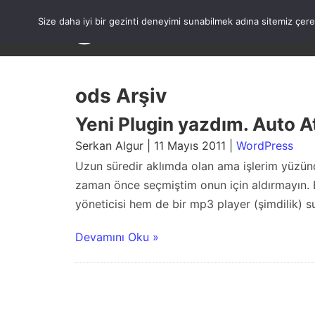
Skip
to
Size daha iyi bir gezinti deneyimi sunabilmek adına sitemiz çe
content
ods Arşiv
Yeni Plugin yazdım. Auto 
Serkan Algur | 11 Mayıs 2011 |
WordPress
Uzun süredir aklımda olan ama işlerim yüzün
zaman önce seçmiştim onun için aldırmayın. E
yöneticisi hem de bir mp3 player (şimdilik) s
Devamını Oku »