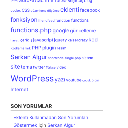
auto-attachments
Beşiktaş
blog
.html
aşk
eklenti
facebook
CSS
codex
düzenleme
düşünce
fonksiyon
functions
function
friendfeed
functions.php
google
güncelleme
kod
javascript
jquery
içerik
kaisercrazy
iş
hayat
PHP
plugin
resim
Kodlama
link
Serkan Algur
sistem
shortcode
single.php
site
tema
twitter
video
Türkçe
WordPress
yazı
youtube
ölüm
çocuk
İnternet
SON YORUMLAR
Eklenti Kullanmadan Son Yorumları
Göstermek
için
Serkan Algur