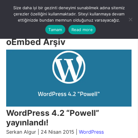
Skip
Size daha iyi bir gezinti deneyimi sunabilmek adına sitemiz
to
Menu
çerezler özelliğini kullanmaktadır. Siteyi kullanmaya devam
content
ettiğinizde bundan memnun olduğunuz varsayacağız.
Tamam
Read more
oEmbed Arşiv
WordPress 4.2 “Powell”
yayınlandı!
Serkan Algur | 24 Nisan 2015 |
WordPress