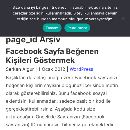
Skip
Size daha iyi bir gezinti deneyimi sunabilmek adına sitemiz
to
Menu
çerezler özelliğini kullanmaktadır. Siteyi kullanmaya devam
content
ettiğinizde bundan memnun olduğunuz varsayacağız.
Tamam
Read more
page_id Arşiv
Facebook Sayfa Beğenen
Kişileri Göstermek
Serkan Algur | 1 Ocak 2012 |
WordPress
Başlıktan da anlaşılacağı üzere Facebook sayfanızı
beğenen kişilerin sayısını blogunuz içerisinde metin
olarak gösterebilirsiniz. Bunu facebook sosyal
eklentisini kullanmadan, sadece basit bir kod ile
gerçekleştirebilirsiniz. Aşağıda kodu size
aktaracağım. Öncelikle Sayfanızın (Facebook
sayfanızın) ID numarasını bilmeniz gerekmektedir.