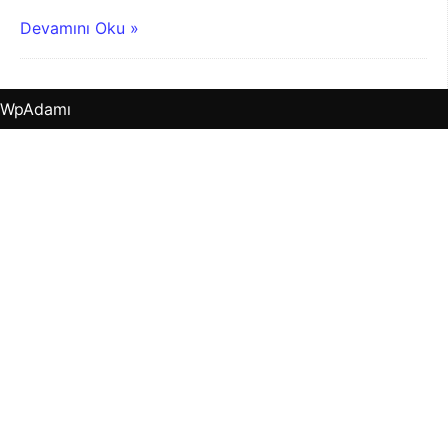
Devamını Oku »
WpAdamı