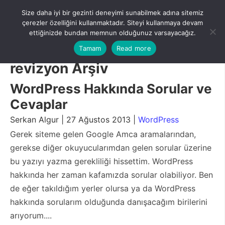
Skip
Size daha iyi bir gezinti deneyimi sunabilmek adına sitemiz
to
Menu
çerezler özelliğini kullanmaktadır. Siteyi kullanmaya devam
content
ettiğinizde bundan memnun olduğunuz varsayacağız.
Tamam
Read more
revizyon Arşiv
WordPress Hakkında Sorular ve
Cevaplar
Serkan Algur | 27 Ağustos 2013 |
WordPress
Gerek siteme gelen Google Amca aramalarından,
gerekse diğer okuyucularımdan gelen sorular üzerine
bu yazıyı yazma gerekliliği hissettim. WordPress
hakkında her zaman kafamızda sorular olabiliyor. Ben
de eğer takıldığım yerler olursa ya da WordPress
hakkında sorularım olduğunda danışacağım birilerini
arıyorum....