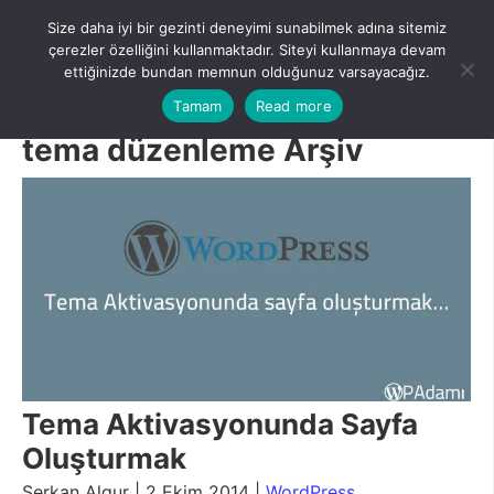
Skip
Size daha iyi bir gezinti deneyimi sunabilmek adına sitemiz
to
Menu
çerezler özelliğini kullanmaktadır. Siteyi kullanmaya devam
content
ettiğinizde bundan memnun olduğunuz varsayacağız.
Tamam
Read more
tema düzenleme Arşiv
Tema Aktivasyonunda Sayfa
Oluşturmak
Serkan Algur | 2 Ekim 2014 |
WordPress