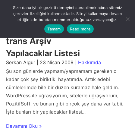
Skip
Size daha iyi bir gezinti deneyimi sunabilmek adına sitemiz
to
Menu
çerezler özelliğini kullanmaktadır. Siteyi kullanmaya devam
content
ettiğinizde bundan memnun olduğunuz varsayacağız.
Tamam
Read more
trans Arşiv
Yapılacaklar Listesi
Serkan Algur | 23 Nisan 2009 |
Hakkımda
Şu son günlerde yapmam/yapmamam gereken o
kadar çok şey biriktiki hayatımda. Artık edebi
cümlelerimde bile bir düzen kuramaz hale geldim.
WordPress ile uğraşıyorum, sitelerle uğraşıyorum,
PozitifSoft, ve bunun gibi birçok şey daha var tabii.
İşte bunları bir yapılacaklar listesi...
Devamını Oku »