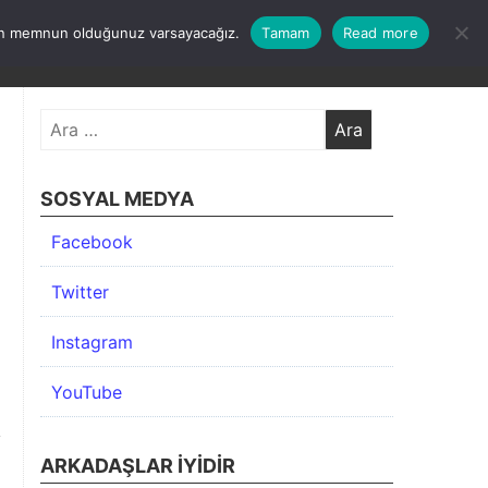
undan memnun olduğunuz varsayacağız.
Tamam
Read more
KIMDA
KATEGORİLER
İLETİŞİM
ARŞİV
Arama:
SOSYAL MEDYA
Facebook
Twitter
Instagram
YouTube
ARKADAŞLAR İYIDIR