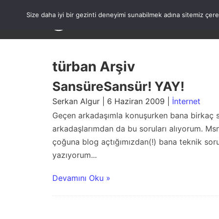
Skip
to
Size daha iyi bir gezinti deneyimi sunabilmek adına sitemiz çe
content
türban Arşiv
SansüreSansür! YAY!
Serkan Algur | 6 Haziran 2009 |
İnternet
Geçen arkadaşımla konuşurken bana birkaç so
arkadaşlarımdan da bu soruları alıyorum. Ms
çoğuna blog açtığımızdan(!) bana teknik sor
yazıyorum...
Devamını Oku »