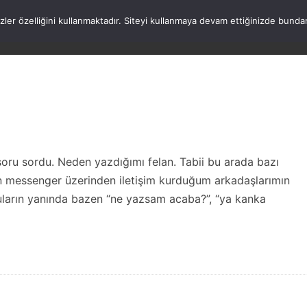
rezler özelliğini kullanmaktadır. Siteyi kullanmaya devam ettiğinizde b
ANASAYFA
WORDPRESS
ATATÜRK
HAK
ru sordu. Neden yazdığımı felan. Tabii bu arada bazı
n messenger üzerinden iletişim kurduğum arkadaşlarımın
uların yanında bazen “ne yazsam acaba?”, “ya kanka