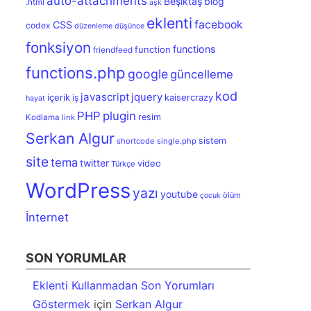
auto-attachments
Beşiktaş
blog
.html
aşk
eklenti
facebook
CSS
codex
düzenleme
düşünce
fonksiyon
functions
function
friendfeed
functions.php
google
güncelleme
kod
javascript
jquery
içerik
kaisercrazy
iş
hayat
PHP
plugin
resim
Kodlama
link
Serkan Algur
sistem
shortcode
single.php
site
tema
twitter
video
Türkçe
WordPress
yazı
youtube
ölüm
çocuk
İnternet
SON YORUMLAR
Eklenti Kullanmadan Son Yorumları
Göstermek
için
Serkan Algur