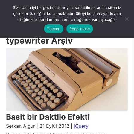
Skip
Size daha iyi bir gezinti deneyimi sunabilmek adına sitemiz
to
Menu
çerezler özelliğini kullanmaktadır. Siteyi kullanmaya devam
content
ettiğinizde bundan memnun olduğunuz varsayacağız.
Tamam
Read more
typewriter Arşiv
Basit bir Daktilo Efekti
Serkan Algur | 21 Eylül 2012 |
jQuery