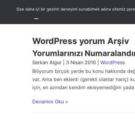
Skip
to
Size daha iyi bir gezinti deneyimi sunabilmek adına sitemiz çe
content
WordPress yorum Arşiv
Yorumlarınızı Numaraland
Serkan Algur | 3 Nisan 2010 |
WordPress
Biliyorum birçok yerde bu konu hakkında deği
var. Ama ben eklenti (gerekli olanlar hariç) 
için, en azından kendim ekleyemediğim yada bi
Devamını Oku »