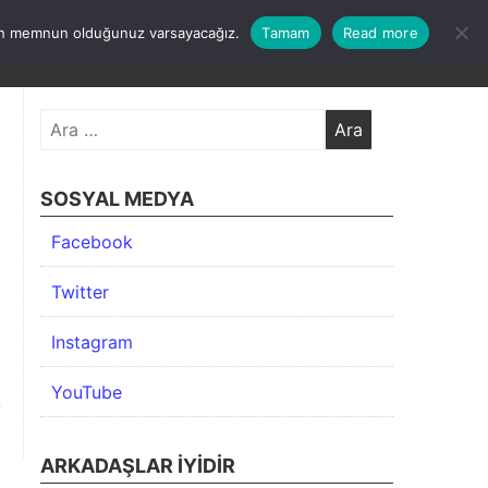
undan memnun olduğunuz varsayacağız.
Tamam
Read more
KIMDA
KATEGORİLER
İLETİŞİM
ARŞİV
Arama:
SOSYAL MEDYA
Facebook
Twitter
Instagram
YouTube
ARKADAŞLAR İYIDIR