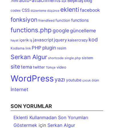
auto-attachments
Beşiktaş
blog
.html
aşk
eklenti
facebook
CSS
codex
düzenleme
düşünce
fonksiyon
functions
function
friendfeed
functions.php
google
güncelleme
kod
javascript
jquery
içerik
kaisercrazy
iş
hayat
PHP
plugin
resim
Kodlama
link
Serkan Algur
sistem
shortcode
single.php
site
tema
twitter
video
Türkçe
WordPress
yazı
youtube
ölüm
çocuk
İnternet
SON YORUMLAR
Eklenti Kullanmadan Son Yorumları
Göstermek
için
Serkan Algur