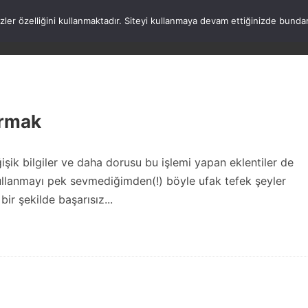
rezler özelliğini kullanmaktadır. Siteyi kullanmaya devam ettiğinizde b
ANASAYFA
WORDPRESS
ATATÜRK
HAK
ırmak
şik bilgiler ve daha dorusu bu işlemi yapan eklentiler de
kullanmayı pek sevmediğimden(!) böyle ufak tefek şeyler
r şekilde başarısız...