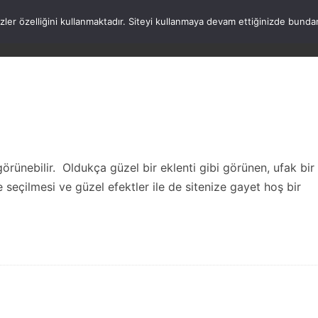
rezler özelliğini kullanmaktadır. Siteyi kullanmaya devam ettiğinizde b
ANASAYFA
WORDPRESS
ATATÜRK
HAK
görünebilir. Oldukça güzel bir eklenti gibi görünen, ufak bir
de seçilmesi ve güzel efektler ile de sitenize gayet hoş bir