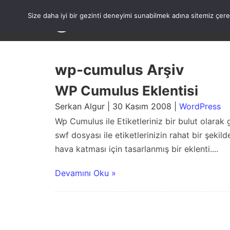
Skip
to
Size daha iyi bir gezinti deneyimi sunabilmek adına sitemiz çe
content
wp-cumulus Arşiv
WP Cumulus Eklentisi
Serkan Algur | 30 Kasım 2008 |
WordPress
Wp Cumulus ile Etiketleriniz bir bulut olarak 
swf dosyası ile etiketlerinizin rahat bir şekil
hava katması için tasarlanmış bir eklenti....
Devamını Oku »