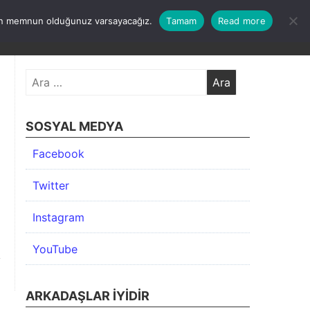
undan memnun olduğunuz varsayacağız.
Tamam
Read more
KIMDA
KATEGORİLER
İLETİŞİM
ARŞİV
Arama:
SOSYAL MEDYA
Facebook
Twitter
Instagram
YouTube
ARKADAŞLAR İYIDIR