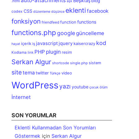
auto-attachments
Beşiktaş
blog
.html
aşk
eklenti
facebook
CSS
codex
düzenleme
düşünce
fonksiyon
functions
function
friendfeed
functions.php
google
güncelleme
kod
javascript
jquery
içerik
kaisercrazy
iş
hayat
PHP
plugin
resim
Kodlama
link
Serkan Algur
sistem
shortcode
single.php
site
tema
twitter
video
Türkçe
WordPress
yazı
youtube
ölüm
çocuk
İnternet
SON YORUMLAR
Eklenti Kullanmadan Son Yorumları
Göstermek
için
Serkan Algur