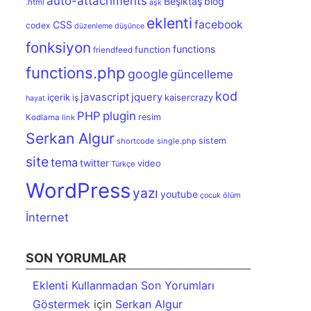
auto-attachments
Beşiktaş
blog
.html
aşk
eklenti
facebook
CSS
codex
düzenleme
düşünce
fonksiyon
functions
function
friendfeed
functions.php
google
güncelleme
kod
javascript
jquery
içerik
kaisercrazy
iş
hayat
PHP
plugin
resim
Kodlama
link
Serkan Algur
sistem
shortcode
single.php
site
tema
twitter
video
Türkçe
WordPress
yazı
youtube
ölüm
çocuk
İnternet
SON YORUMLAR
Eklenti Kullanmadan Son Yorumları
Göstermek
için
Serkan Algur