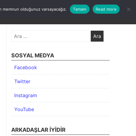
undan memnun olduğunuz varsayacağız.
Tamam
Read more
KIMDA
KATEGORİLER
İLETİŞİM
ARŞİV
Arama:
SOSYAL MEDYA
Facebook
Twitter
Instagram
YouTube
ARKADAŞLAR İYIDIR