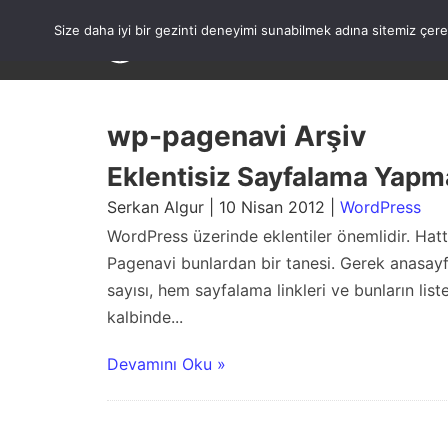
Skip
to
Size daha iyi bir gezinti deneyimi sunabilmek adına sitemiz çe
content
wp-pagenavi Arşiv
Eklentisiz Sayfalama Yapm
Serkan Algur | 10 Nisan 2012 |
WordPress
WordPress üzerinde eklentiler önemlidir. Hatta
Pagenavi bunlardan bir tanesi. Gerek anasayf
sayısı, hem sayfalama linkleri ve bunların li
kalbinde...
Devamını Oku »