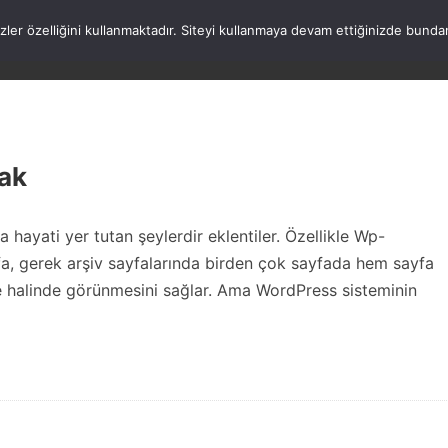
rezler özelliğini kullanmaktadır. Siteyi kullanmaya devam ettiğinizde b
ANASAYFA
WORDPRESS
ATATÜRK
HAK
ak
 hayati yer tutan şeylerdir eklentiler. Özellikle Wp-
a, gerek arşiv sayfalarında birden çok sayfada hem sayfa
ste halinde görünmesini sağlar. Ama WordPress sisteminin