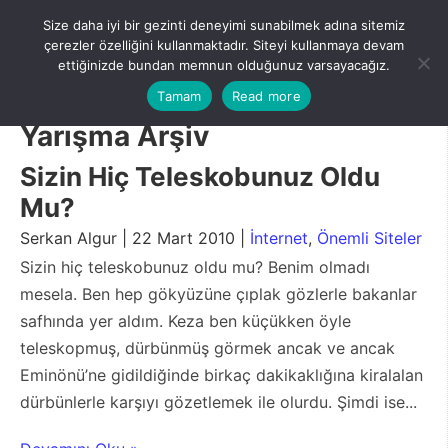
Skip
Size daha iyi bir gezinti deneyimi sunabilmek adına sitemiz
to
Menu
çerezler özelliğini kullanmaktadır. Siteyi kullanmaya devam
content
ettiğinizde bundan memnun olduğunuz varsayacağız.
Tamam
Read more
Yarışma Arşiv
Sizin Hiç Teleskobunuz Oldu
Mu?
Serkan Algur | 22 Mart 2010 |
İnternet
,
Önemli Siteler
Sizin hiç teleskobunuz oldu mu? Benim olmadı
mesela. Ben hep gökyüzüne çıplak gözlerle bakanlar
safhında yer aldım. Keza ben küçükken öyle
teleskopmuş, dürbünmüş görmek ancak ve ancak
Eminönü’ne gidildiğinde birkaç dakikaklığına kiralalan
dürbünlerle karşıyı gözetlemek ile olurdu. Şimdi ise...