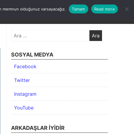
undan memnun olduğunuz varsayacağız.
Tamam
Read more
KIMDA
KATEGORİLER
İLETİŞİM
ARŞİV
Arama:
SOSYAL MEDYA
Facebook
Twitter
Instagram
YouTube
ARKADAŞLAR İYIDIR