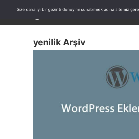
Skip
to
Size daha iyi bir gezinti deneyimi sunabilmek adına sitemiz çe
content
yenilik Arşiv