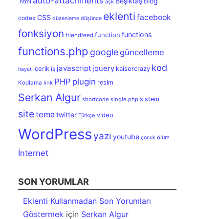
auto-attachments
Beşiktaş
blog
.html
aşk
eklenti
facebook
CSS
codex
düzenleme
düşünce
fonksiyon
functions
function
friendfeed
functions.php
google
güncelleme
kod
javascript
jquery
içerik
kaisercrazy
iş
hayat
PHP
plugin
resim
Kodlama
link
Serkan Algur
sistem
shortcode
single.php
site
tema
twitter
video
Türkçe
WordPress
yazı
youtube
ölüm
çocuk
İnternet
SON YORUMLAR
Eklenti Kullanmadan Son Yorumları
Göstermek
için
Serkan Algur