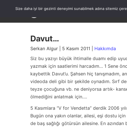
Skip
to
Size daha iyi bir gezinti deneyimi sunabilmek adına sitemiz çe
content
Davut…
Serkan Algur | 5 Kasım 2011 |
Hakkımda
Siz bu yazıyı büyük ihtimalle duamı edip uyud
yazmak için saatlerimi harcadım… 1 Sene ön
kaybettik Davut’u. Şahsen hiç tanışmadım, an
videoda deli gibi bir şekilde oynadım. Sırf d
teyze çocuğuna vb. ne deniyorsa artık- kanser
ölmediğini anlatmak için….
5 Kasımlara “V for Vendetta” derdik 2006 yılı
Bugün ona yakın olanlar, ailesi, eşi dostu iç
de baş sağlığı götürsün ailesine. En azında