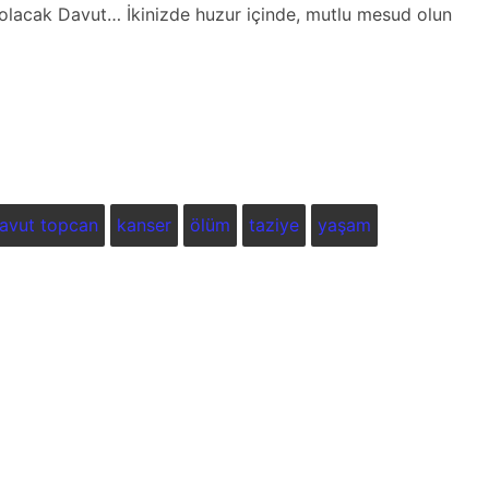
lacak Davut… İkinizde huzur içinde, mutlu mesud olun
avut topcan
kanser
ölüm
taziye
yaşam