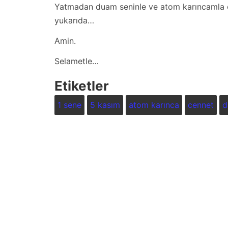
Yatmadan duam seninle ve atom karıncamla o
yukarıda…
Amin.
Selametle…
Etiketler
1 sene
5 kasım
atom karınca
cennet
d