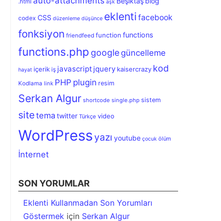
auto-attachments
Beşiktaş
blog
.html
aşk
eklenti
facebook
CSS
codex
düzenleme
düşünce
fonksiyon
functions
function
friendfeed
functions.php
google
güncelleme
kod
javascript
jquery
içerik
kaisercrazy
iş
hayat
PHP
plugin
resim
Kodlama
link
Serkan Algur
sistem
shortcode
single.php
site
tema
twitter
video
Türkçe
WordPress
yazı
youtube
ölüm
çocuk
İnternet
SON YORUMLAR
Eklenti Kullanmadan Son Yorumları
Göstermek
için
Serkan Algur