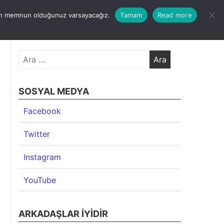
undan memnun olduğunuz varsayacağız.
Tamam
Read more
KIMDA
KATEGORİLER
İLETİŞİM
ARŞİV
Arama:
SOSYAL MEDYA
Facebook
Twitter
Instagram
YouTube
ARKADAŞLAR İYIDIR