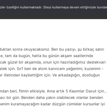
rezler özelliğini kullanmaktadır. Siteyi kullanmaya devam ettiğinizde b
ANASAYFA
WORDPRESS
ATATÜRK
HAK
uktan sonra okuyacaksınız. Ben bu yazıyı, şu birkaç satırı
ce, tam da bugün, hatta bu günün akşam saatlerinde
cak güzel bir akşamda, onun için hazırladığımız destekvari
estek için. Sırf ben de atom karıncam yeğenimi, kuzenimi -
 illetinden kaybettiğim için. Ve arkadaşlığın, dostluğun
ndan beri, filmin etkisiyle. Ama artık 5 Kasımlar Davut için…
in acı bir gün. Benden daha yakın olabilecek olanlar benden
n benim kuramayacağım kadar düzgün cümleler kursunlar iyi