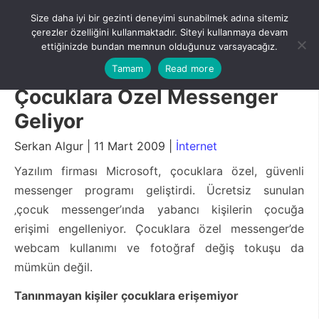
Skip
Size daha iyi bir gezinti deneyimi sunabilmek adına sitemiz
to
Menu
çerezler özelliğini kullanmaktadır. Siteyi kullanmaya devam
content
ettiğinizde bundan memnun olduğunuz varsayacağız.
Tamam
Read more
Çocuklara Özel Messenger
Geliyor
Serkan Algur | 11 Mart 2009 |
İnternet
Yazılım firması Microsoft, çocuklara özel, güvenli
messenger programı geliştirdi. Ücretsiz sunulan
‚çocuk messenger’ında yabancı kişilerin çocuğa
erişimi engelleniyor. Çocuklara özel messenger’de
webcam kullanımı ve fotoğraf değiş tokuşu da
mümkün değil.
Tanınmayan kişiler çocuklara erişemiyor