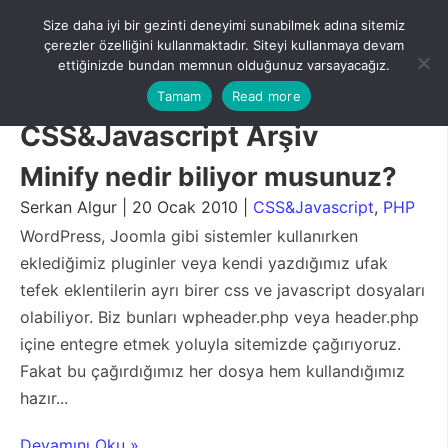
Skip
Size daha iyi bir gezinti deneyimi sunabilmek adına sitemiz
to
Menu
çerezler özelliğini kullanmaktadır. Siteyi kullanmaya devam
content
ettiğinizde bundan memnun olduğunuz varsayacağız.
Tamam
Read more
CSS&Javascript Arşiv
Minify nedir biliyor musunuz?
Serkan Algur | 20 Ocak 2010 |
CSS&Javascript
,
PHP
WordPress, Joomla gibi sistemler kullanırken
eklediğimiz pluginler veya kendi yazdığımız ufak
tefek eklentilerin ayrı birer css ve javascript dosyaları
olabiliyor. Biz bunları wpheader.php veya header.php
içine entegre etmek yoluyla sitemizde çağırıyoruz.
Fakat bu çağırdığımız her dosya hem kullandığımız
hazır...
Devamını Oku »