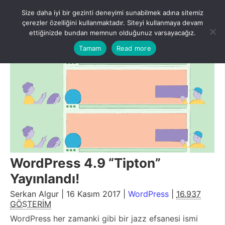
Skip
Size daha iyi bir gezinti deneyimi sunabilmek adına sitemiz
to
Menu
çerezler özelliğini kullanmaktadır. Siteyi kullanmaya devam
content
ettiğinizde bundan memnun olduğunuz varsayacağız.
Tamam
Read more
WordPress 4.9 “Tipton”
Yayınlandı!
Serkan Algur | 16 Kasım 2017 |
WordPress
|
16.937
GÖSTERİM
WordPress her zamanki gibi bir jazz efsanesi ismi