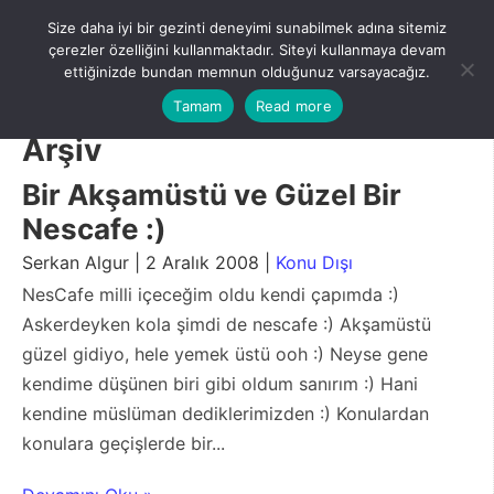
Skip
Size daha iyi bir gezinti deneyimi sunabilmek adına sitemiz
to
Menu
çerezler özelliğini kullanmaktadır. Siteyi kullanmaya devam
content
ettiğinizde bundan memnun olduğunuz varsayacağız.
Tamam
Read more
Arşiv
Bir Akşamüstü ve Güzel Bir
Nescafe :)
Serkan Algur | 2 Aralık 2008 |
Konu Dışı
NesCafe milli içeceğim oldu kendi çapımda :)
Askerdeyken kola şimdi de nescafe :) Akşamüstü
güzel gidiyo, hele yemek üstü ooh :) Neyse gene
kendime düşünen biri gibi oldum sanırım :) Hani
kendine müslüman dediklerimizden :) Konulardan
konulara geçişlerde bir...