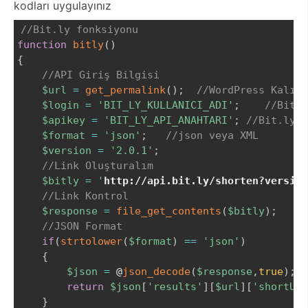
kodları uygulayınız
//Bit.ly fonksiyonu
function
bitly
(
)
{
//API Giriş Bilgisi
$url
=
get_permalink
(
)
;
//WordPress Kalıcı
$login
=
'BIT_LY_KULLANICI_ADI'
;
//Bit.l
$apikey
=
'BIT_LY_API_ANAHTARI'
;
//Bit.ly A
$format
=
'json'
;
//json veya XML
$version
=
'2.0.1'
;
//Link Oluşturalım
$bitly
=
'
http://api.bit.ly/shorten?version
//Link Kontrol
$response
=
file_get_contents
(
$bitly
)
;
//JSON Format
if
(
strtolower
(
$format
)
==
'json'
)
{
$json
=
 @
json_decode
(
$response
,
true
)
;
return
$json
[
'results'
]
[
$url
]
[
'shortUrl
}