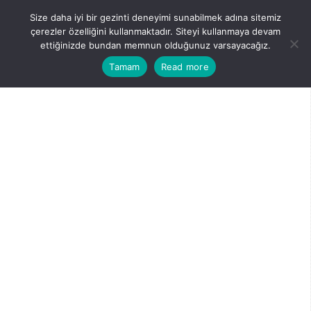
Skip
Size daha iyi bir gezinti deneyimi sunabilmek adına sitemiz
to
Menu
çerezler özelliğini kullanmaktadır. Siteyi kullanmaya devam
content
ettiğinizde bundan memnun olduğunuz varsayacağız.
Tamam
Read more