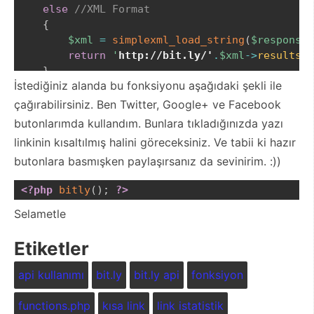
else
//XML Format
{
$xml
=
simplexml_load_string
(
$response
)
return
'
http://bit.ly/'
.
$xml
->
results
->
}
İstediğiniz alanda bu fonksiyonu aşağıdaki şekli ile
}
çağırabilirsiniz. Ben Twitter, Google+ ve Facebook
butonlarımda kullandım. Bunlara tıkladığınızda yazı
linkinin kısaltılmış halini göreceksiniz. Ve tabii ki hazır
butonlara basmışken paylaşırsanız da sevinirim. :))
<?php
bitly
(
)
;
?>
Selametle
Etiketler
api kullanımı
bit.ly
bit.ly api
fonksiyon
functions.php
kısa link
link istatistik