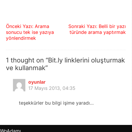
Önceki Yazı: Arama
Sonraki Yazı: Belli bir yazı
sonucu tek ise yazıya
türünde arama yaptırmak
Yazı
yönlendirmek
gezinmesi
1 thought on “Bit.ly linklerini oluşturmak
ve kullanmak”
oyunlar
17 Mayıs 2013, 04:35
teşekkürler bu bilgi işime yaradı…
WpAdamı