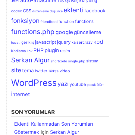
auto-attachments
Beşiktaş
blog
.html
aşk
e
eklenti
facebook
CSS
e
codex
düzenleme
düşünce
fonksiyon
functions
function
friendfeed
functions.php
google
güncelleme
kod
javascript
jquery
içerik
kaisercrazy
iş
hayat
PHP
plugin
resim
Kodlama
link
Serkan Algur
sistem
shortcode
single.php
site
tema
twitter
video
Türkçe
WordPress
yazı
youtube
ölüm
çocuk
İnternet
a
SON YORUMLAR
Eklenti Kullanmadan Son Yorumları
Göstermek
için
Serkan Algur