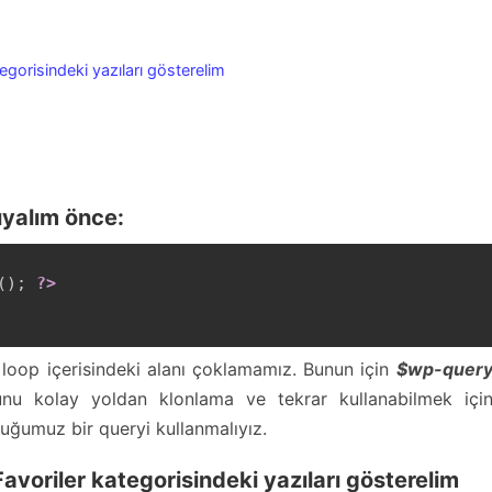
tegorisindeki yazıları gösterelim
ıyalım önce:
(
)
;
?>
 loop içerisindeki alanı çoklamamız. Bunun için
$wp-quer
bunu kolay yoldan klonlama ve tekrar kullanabilmek içi
duğumuz bir queryi kullanmalıyız.
Favoriler kategorisindeki yazıları gösterelim