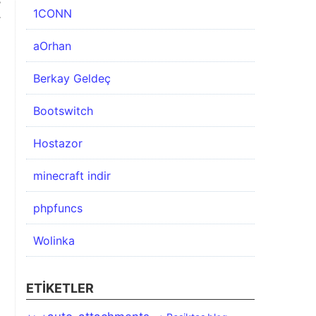
1CONN
r
aOrhan
Berkay Geldeç
Bootswitch
Hostazor
minecraft indir
phpfuncs
Wolinka
ETIKETLER