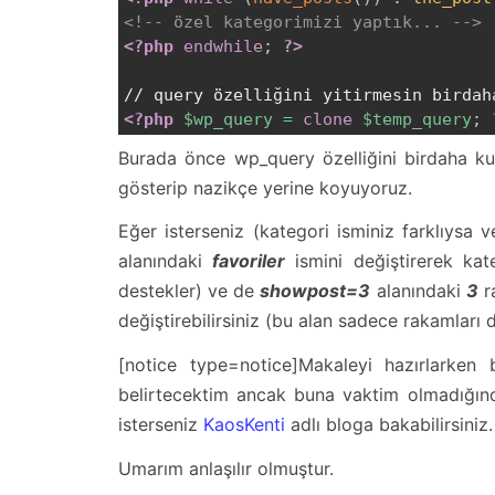
<!-- özel kategorimizi yaptık... -->
<?php
endwhile
;
?>
<?php
$wp_query
=
clone
$temp_query
;
Burada önce wp_query özelliğini birdaha kul
gösterip nazikçe yerine koyuyoruz.
Eğer isterseniz (kategori isminiz farklıysa 
alanındaki
favoriler
ismini değiştirerek kate
destekler) ve de
showpost=3
alanındaki
3
ra
değiştirebilirsiniz (bu alan sadece rakamları d
[notice type=notice]Makaleyi hazırlarken bu
belirtecektim ancak buna vaktim olmadığı
isterseniz
KaosKenti
adlı bloga bakabilirsiniz
Umarım anlaşılır olmuştur.