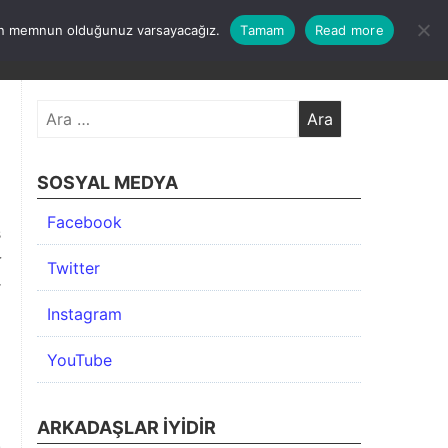
undan memnun olduğunuz varsayacağız.
Tamam
Read more
KIMDA
KATEGORİLER
İLETİŞİM
ARŞİV
Arama:
SOSYAL MEDYA
a
Facebook
s
r
Twitter
r
Instagram
z
YouTube
z
ARKADAŞLAR İYIDIR
s