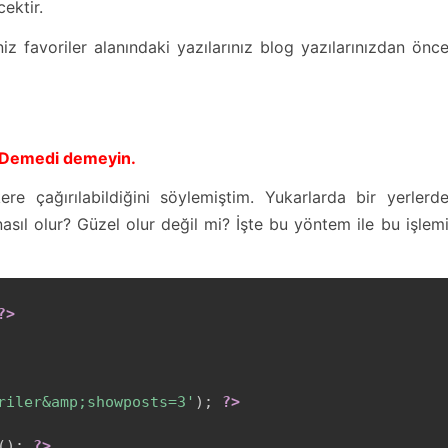
ektir.
z favoriler alanındaki yazılarınız blog yazılarınızdan önc
. Demedi demeyin.
ere çağırılabildiğini söylemiştim. Yukarlarda bir yerlerd
nasıl olur? Güzel olur değil mi? İşte bu yöntem ile bu işlem
?>
riler&amp;showposts=3'
)
;
?>
(
)
;
?>