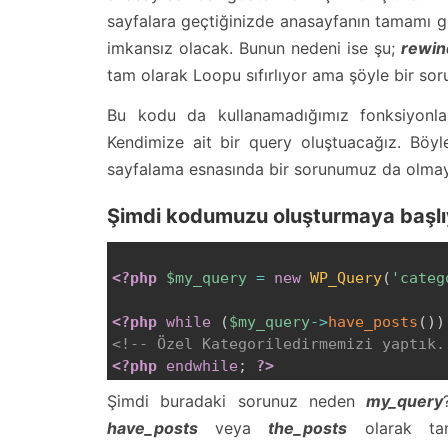
sayfalara geçtiğinizde anasayfanın tamamı gö
imkansız olacak. Bunun nedeni ise şu;
rewin
tam olarak Loopu sıfırlıyor ama şöyle bir sor
Bu kodu da kullanamadığımız fonksiyonla
Kendimize ait bir query oluştuacağız. Böy
sayfalama esnasında bir sorunumuz da olma
Şimdi kodumuzu oluşturmaya başlı
<?php
$my_query
=
new
WP_Query
(
'categ
<?php
while
(
$my_query
->
have_posts
(
)
)
<!-- Özel Kategoriledirmemizi yaptık.
<?php
endwhile
;
?>
Şimdi buradaki sorunuz neden
my_query
have_posts
veya
the_posts
olarak tan