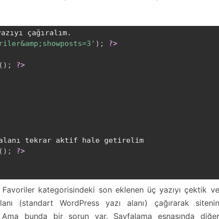
riler&amp;showposts=3'
)
;
?>
(
)
;
?>
(
)
;
?>
Favoriler kategorisindeki son eklenen üç yazıyı çektik v
anı (standart WordPress yazı alanı) çağırarak siteni
. Ama bunda bir sorun var. Sayfalama esnasında diğe