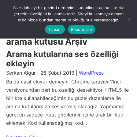
Skip
Size daha iyi bir gezinti deneyimi sunabilmek adına sitemiz
to
Menu
çerezler özelliğini kullanmaktadır. Siteyi kullanmaya devam
content
ettiğinizde bundan memnun olduğunuz varsayacağız.
Tamam
Read more
arama kutusu Arşiv
Arama kutularına ses özelliği
ekleyin
Serkan Algur | 28 Şubat 2013 |
WordPress
Bu da nasıl oluyor demeyin. Chrome tarayıcı 11nci
versiyonundan beri bu özelliği destekliyor. HTML5 ile
birlikte kullanabileceğimiz bu güzel düzenleme ile
arama kutularımıza ses vermiş olacağız. Yapmamız
gereken sadece input girdilerinin içine ufak bir kod
eklemek. Kod Kullanacağımız kod...