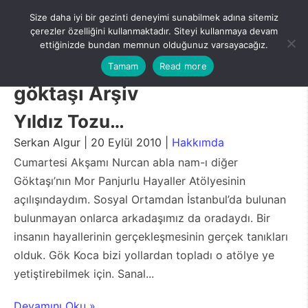
Skip
Size daha iyi bir gezinti deneyimi sunabilmek adına sitemiz
to
Menu
çerezler özelliğini kullanmaktadır. Siteyi kullanmaya devam
content
ettiğinizde bundan memnun olduğunuz varsayacağız.
Tamam
Read more
göktaşı Arşiv
Yıldız Tozu…
Serkan Algur | 20 Eylül 2010 |
Hakkımda
Cumartesi Akşamı Nurcan abla nam-ı diğer
Göktaşı’nın Mor Panjurlu Hayaller Atölyesinin
açılışındaydım. Sosyal Ortamdan İstanbul’da bulunan
bulunmayan onlarca arkadaşımız da oradaydı. Bir
insanın hayallerinin gerçekleşmesinin gerçek tanıkları
olduk. Gök Koca bizi yollardan topladı o atölye ye
yetiştirebilmek için. Sanal...
Devamını Oku »