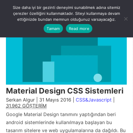
Skip
Size daha iyi bir gezinti deneyimi sunabilmek adına sitemiz
to
Menu
çerezler özelliğini kullanmaktadır. Siteyi kullanmaya devam
content
ettiğinizde bundan memnun olduğunuz varsayacağız.
Tamam
Read more
Material Design CSS Sistemleri
Serkan Algur | 31 Mayıs 2016 |
CSS&Javascript
|
31.962 GÖSTERİM
Google Material Design tanımını yaptığından beri
android sistemlerinde kullanılmaya başlayan bu
tasarım sitelere ve web uygulamalarına da dağıldı. Bu