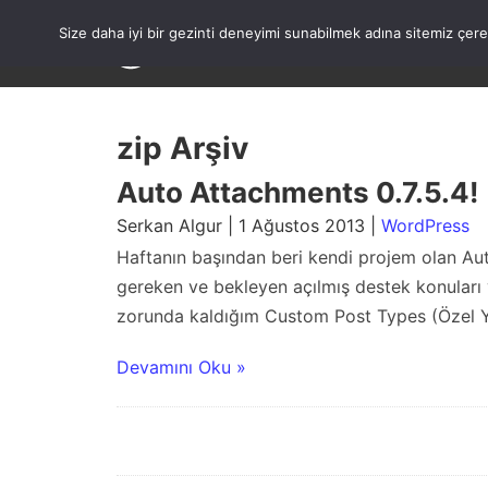
Skip
to
Size daha iyi bir gezinti deneyimi sunabilmek adına sitemiz çe
content
zip Arşiv
Auto Attachments 0.7.5.4!
Serkan Algur | 1 Ağustos 2013 |
WordPress
Haftanın başından beri kendi projem olan Au
gereken ve bekleyen açılmış destek konuları
zorunda kaldığım Custom Post Types (Özel Yaz
Devamını Oku »