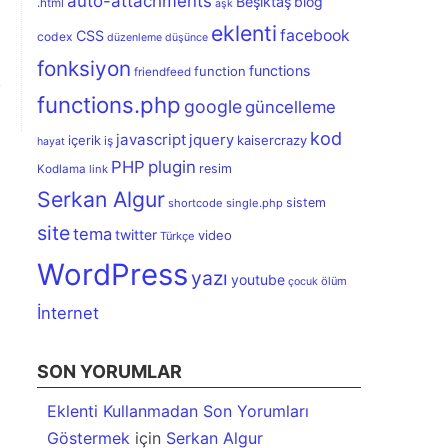
auto-attachments
Beşiktaş
blog
.html
aşk
eklenti
facebook
CSS
codex
düzenleme
düşünce
fonksiyon
functions
function
friendfeed
functions.php
google
güncelleme
kod
javascript
jquery
içerik
kaisercrazy
iş
hayat
PHP
plugin
resim
Kodlama
link
Serkan Algur
sistem
shortcode
single.php
site
tema
twitter
video
Türkçe
WordPress
yazı
youtube
ölüm
çocuk
İnternet
SON YORUMLAR
Eklenti Kullanmadan Son Yorumları
Göstermek
için
Serkan Algur