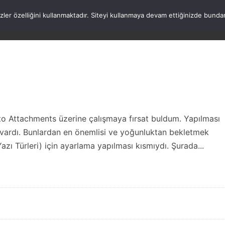
rezler özelliğini kullanmaktadır. Siteyi kullanmaya devam ettiğinizde b
ANASAYFA
WORDPRESS
ATATÜRK
HAK
to Attachments üzerine çalışmaya fırsat buldum. Yapılması
 vardı. Bunlardan en önemlisi ve yoğunluktan bekletmek
ı Türleri) için ayarlama yapılması kısmıydı. Şurada...