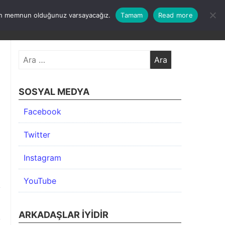
undan memnun olduğunuz varsayacağız.
Tamam
Read more
KIMDA
KATEGORİLER
İLETİŞİM
ARŞİV
Arama:
SOSYAL MEDYA
Facebook
Twitter
Instagram
YouTube
ARKADAŞLAR İYIDIR