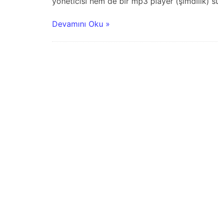
yöneticisi hem de bir mp3 player (şimdilik) s
Devamını Oku »